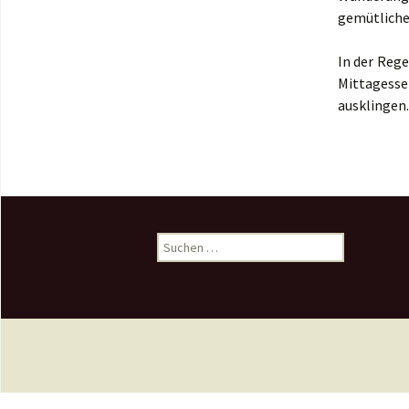
Download
gemütliche
In der Reg
Mittagess
ausklingen.
Suchen
nach: