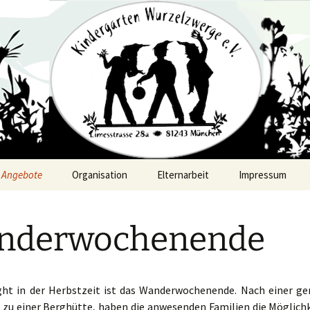
rge Aubing e. V
Angebote
Organisation
Elternarbeit
Impressum
Musikalische
Die Einrichtung
Früherziehung
nderwochenende
Gruppen / Team
Turnen / Schwimmen
Öffnungszeiten
Ausflüge
ght in der Herbstzeit ist das Wanderwochenende. Nach einer 
Mahlzeiten
zu einer Berghütte, haben die anwesenden Familien die Möglichke
Burgwochenende